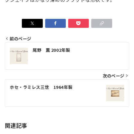
前のページ
投
尾野 薫 2002年製
稿
ナ
ビ
次のページ
ゲ
ホセ・ラミレス三世 1964年製
ー
シ
ョ
関連記事
ン