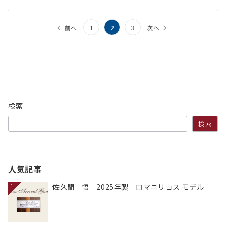
投
前へ
1
2
3
次へ
稿
の
ペ
ー
検索
ジ
検索
送
り
人気記事
佐久間 悟 2025年製 ロマニリョス モデル
1