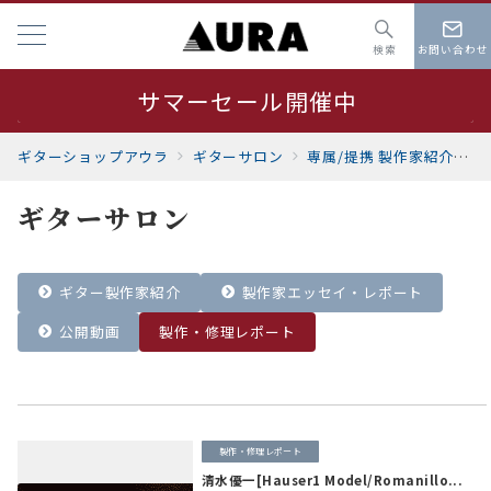
検索
お問い合わせ
夏季休業 8月19日～23日
サマーセール開催中
ギターショップアウラ
ギターサロン
専属/提携 製作家紹介
ギターサロン
ギター製作家紹介
製作家エッセイ・レポート
公開動画
製作・修理レポート
製作・修理レポート
清水優一[Hauser1 Model/Romanillo...