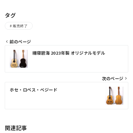
タグ
販売終了
前のページ
投
禰寝碧海 2023年製 オリジナルモデル
稿
ナ
ビ
次のページ
ゲ
ホセ・ロペス・ベジード
ー
シ
ョ
関連記事
ン