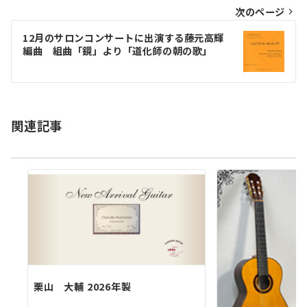
ビ
次のページ
ゲ
12月のサロンコンサートに出演する藤元高輝
編曲 組曲「鏡」より「道化師の朝の歌」
ー
シ
ョ
関連記事
ン
栗山 大輔 2026年製