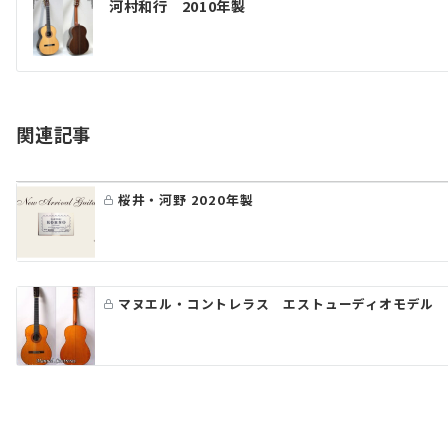
河村和行 2010年製
稿
ナ
ビ
ゲ
関連記事
ー
シ
桜井・河野 2020年製
ョ
ン
マヌエル・コントレラス エストューディオモデル