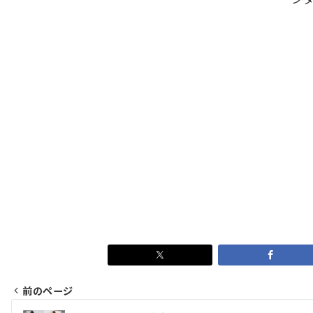
前のページ
投