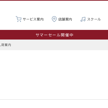
サービス案内
店舗案内
スクール
サマーセール開催中
営業時間変更のお知らせ：8月8日（土）は11:00～16:0
入荷案内
夏季休業 8月19日～23日