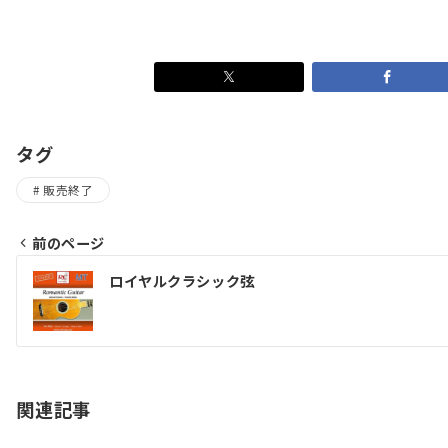
タグ
販売終了
前のページ
投
ロイヤルクラシック弦
稿
ナ
ビ
ゲ
関連記事
ー