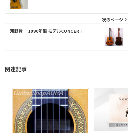
稿
ナ
ビ
次のページ
ゲ
河野賢 1990年製 モデルCONCERT
ー
シ
ョ
関連記事
ン