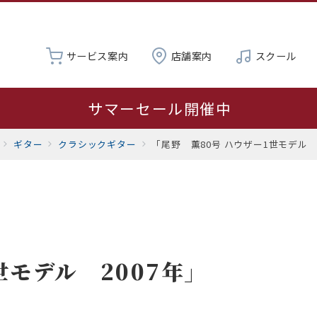
サービス案内
店舗案内
スクール
サマーセール開催中
営業時間変更のお知らせ：8月8日（土）は11:00～16:0
ギター
クラシックギター
「尾野 薫80号 ハウザー1世モデル 
夏季休業 8月19日～23日
世モデル 2007年」