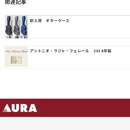
ゲ
関連記事
ー
シ
新入荷 ギターケース
ョ
ン
アントニオ・ラジャ・フェレール 2014年製