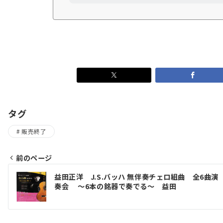
タグ
販売終了
前のページ
投
益田正洋 J.S.バッハ 無伴奏チェロ組曲 全6曲演
稿
奏会 〜6本の銘器で奏でる〜 益田
ナ
ビ