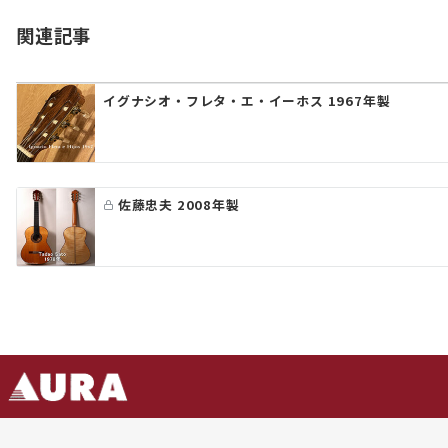
ゲ
関連記事
ー
シ
イグナシオ・フレタ・エ・イーホス 1967年製
ョ
ン
佐藤忠夫 2008年製